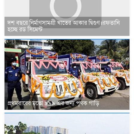
দশ বছরে নির্মাণসামগ্রী খাতের আকার দ্বিগুণ॥রফতানি
হচ্ছে রড সিমেন্ট
প্রথমবারের মতো ৯৯৯ এর জন্য পৃথক গাড়ি