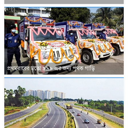
প্রথমবারের মতো ৯৯৯ এর জন্য পৃথক গাড়ি