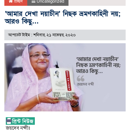
প্রচ্ছদ
Uncategorized
‘আমার দেখা নয়াচীন’ নিছক ভ্রমণকাহিনী নয়;
আরও কিছু…
আপডেট টাইম : শনিবার, ২১ নভেম্বর, ২০২০
জয়দেব নন্দীঃ