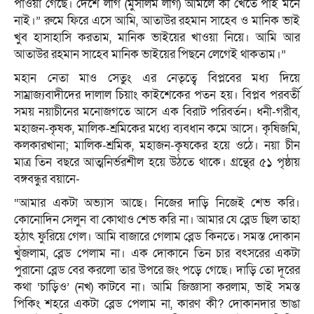
পাওয়া গেছে। দেশে লীগ (মুসলিম লীগ) আমলে কী খেতে পাই মনে
নাই।” রুমে ফিরে এসে আমি, আতাউর রহমান সাহেব ও মানিক ভাই
খুব হাসাহাসি করতাম, মানিক ভাইয়ের খাওয়া নিয়ে। আমি আর
আতাউর রহমান সাহেব মানিক ভাইয়ের পিছনে লেগেই থাকতাম।”
মহান নেতা মাও সেতুং এর নেতৃত্বে বিপ্লবের মধ্য দিয়ে
সাম্রাজ্যবাদীদের দালাল চিয়াং কাইশেকের পতন হয়। বিপ্লব পরবর্তী
সময় নয়াচীনের মনোজগতে আসে এক বিরাট পরিবর্তন। ধনী-গরীব,
মহাজন-কৃষক, মালিক-শ্রমিকের মধ্যে ব্যবধান কমে আসে। কৃষিজমি,
কলকারখানা; মালিক-শ্রমিক, মহাজন-কৃষকের হয়ে ওঠে। নয়া চীন
মাত্র তিন বছরে আত্মনির্ভরশীল হয়ে উঠতে থাকে। গ্রন্থের ৫১ পৃষ্ঠায়
বঙ্গবন্ধুর বয়ানে-
“আমার একটা অভ্যাস আছে। নিজের দাড়ি নিজেই শেভ করি।
কোনোদিন সেলুন বা কোথাও শেভ করি না। আমার যে ব্লেড ছিল তাহা
হঠাৎ ফুরিয়ে গেল। আমি বাজারে গেলাম ব্লেড কিনতে। সমস্ত দোকান
খুঁজলাম, ব্লেড পেলাম না। এক দোকানে তিন চার বৎসরের একটা
পুরানো ব্লেড বের করলো তার উপরে জং পড়ে গেছে। দাড়ি তো দূরের
কথা ‘চাড়িও’ (নখ) কাটবে না। আমি জিজ্ঞাসা করলাম, ভাই সমস্ত
পিকিং শহরে একটা ব্লেড পেলাম না, কারণ কী? দোকানদার ভাঙা