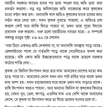
নয়াচীন সরকার কায়েম হবার পর তারা ‘লাঙল যার, জমি তার’ প্রথা
প্রবর্তন করলো। বড় বড় জমিদারের জমি বাজেয়াপ্ত করে কৃষকের
মধ্যে বণ্টন করা হল। অনাবাদি খাস জমিও কৃষকের মাঝে চাষের জন্য
বণ্টন করে দেয়া হল। যখন কৃষক বুঝতে পারলো, এ জমিতে চাষ
করলে কেউ আর ফাঁকি দিতে পারবে না, তখন তারা পুরো উদ্যমে
চাষাবাদ শুরু করলো। শুরু হলো নয়াচীনের নবতর যাত্রা। এ সম্পর্কে
বঙ্গবন্ধু গ্রন্থের পৃষ্ঠা: ৮৯-৯০ তে লেখেন-
“নয়া চিনে একখণ্ড জমি দেখলাম না, যা অনাবাদি অবস্থায় পড়ে আছে।
রেললাইনের পাশে যে গর্তগুলি পড়ে থাকে সেগুলিতেও ফসল করা
হয়েছে। যদি কোন জমি ইচ্ছাকৃতভাবে পড়ে থাকে তাহলে সরকার
কঠোর শাস্তি দেয়।…
কৃষক যে জিনিস উৎপাদন করে তার দাম আমাদের দেশের মতো কম
হতে পারে না। আমাদের দেশে যখন ধান পাট চাষির ঘরে থাকে তখন
দাম অল্প হয়। যখন মহাজনদের ঘরে থাকে তখন দাম বাড়তে থাকে।
চাষি উৎপাদন খরচও পায়না। আর অন্যান্য জিনিস যা কৃষকের কিনতে
হয়, যেমন নুন, তেল, কাপড়, এগুলির দাম এত বেশি থাকে আমাদের
দেশে, যে কৃষক যা উৎপাদন করে তা দিয়ে তাদের সংসার চলে না।