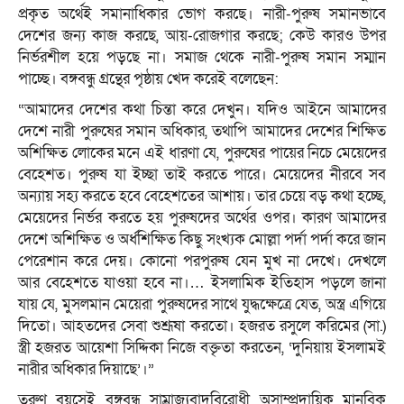
প্রকৃত অর্থেই সমানাধিকার ভোগ করছে। নারী-পুরুষ সমানভাবে
দেশের জন্য কাজ করছে, আয়-রোজগার করছে; কেউ কারও উপর
নির্ভরশীল হয়ে পড়ছে না। সমাজ থেকে নারী-পুরুষ সমান সম্মান
পাচ্ছে। বঙ্গবন্ধু গ্রন্থের পৃষ্ঠায় খেদ করেই বলেছেন:
“আমাদের দেশের কথা চিন্তা করে দেখুন। যদিও আইনে আমাদের
দেশে নারী পুরুষের সমান অধিকার, তথাপি আমাদের দেশের শিক্ষিত
অশিক্ষিত লোকের মনে এই ধারণা যে, পুরুষের পায়ের নিচে মেয়েদের
বেহেশত। পুরুষ যা ইচ্ছা তাই করতে পারে। মেয়েদের নীরবে সব
অন্যায় সহ্য করতে হবে বেহেশতের আশায়। তার চেয়ে বড় কথা হচ্ছে,
মেয়েদের নির্ভর করতে হয় পুরুষদের অর্থের ওপর। কারণ আমাদের
দেশে অশিক্ষিত ও অর্ধশিক্ষিত কিছু সংখ্যক মোল্লা পর্দা পর্দা করে জান
পেরেশান করে দেয়। কোনো পরপুরুষ যেন মুখ না দেখে। দেখলে
আর বেহেশতে যাওয়া হবে না।… ইসলামিক ইতিহাস পড়লে জানা
যায় যে, মুসলমান মেয়েরা পুরুষদের সাথে যুদ্ধক্ষেত্রে যেত, অস্ত্র এগিয়ে
দিতো। আহতদের সেবা শুশ্রূষা করতো। হজরত রসুলে করিমের (সা.)
স্ত্রী হজরত আয়েশা সিদ্দিকা নিজে বক্তৃতা করতেন, ‘দুনিয়ায় ইসলামই
নারীর অধিকার দিয়াছে’।”
তরুণ বয়সেই বঙ্গবন্ধু সাম্রাজ্যবাদবিরোধী অসাম্প্রদায়িক মানবিক