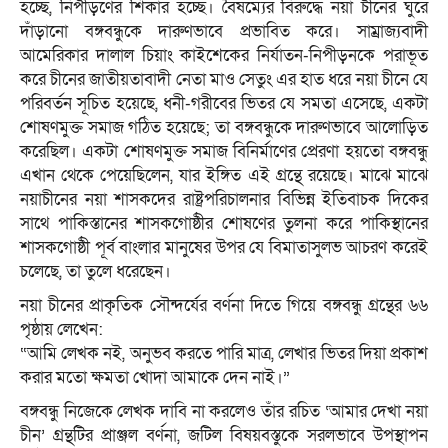
হচ্ছে, নিপীড়ণের শিকার হচ্ছে। বৈষম্যের বিরুদ্ধে নয়া চীনের ঘুরে
দাঁড়ানো বঙ্গবন্ধুকে দারুণভাবে প্রভাবিত করে। সাম্রাজ্যবাদী
আমেরিকার দালাল চিয়াং কাইশেকের নির্যাতন-নিপীড়নকে পরাভূত
করে চীনের জাতীয়তাবাদী নেতা মাও সেতুং এর হাত ধরে নয়া চীনে যে
পরিবর্তন সূচিত হয়েছে, ধনী-গরীবের ভিতর যে সমতা এসেছে, একটা
শোষণমুক্ত সমাজ গঠিত হয়েছে; তা বঙ্গবন্ধুকে দারুণভাবে আলোড়িত
করেছিল। একটা শোষণমুক্ত সমাজ বিনির্মাণের প্রেরণা হয়তো বঙ্গবন্ধু
এখান থেকে পেয়েছিলেন, যার ইঙ্গিত এই গ্রন্থে রয়েছে। মাঝে মাঝে
নয়াচীনের নয়া শাসকদের রাষ্ট্রপরিচালনার বিভিন্ন ইতিবাচক দিকের
সাথে পাকিস্তানের শাসকগোষ্ঠীর শোষণের তুলনা করে পাকিস্থানের
শাসকগোষ্ঠী পূর্ব বাংলার মানুষের উপর যে বিমাতাসুলভ আচরণ করেই
চলেছে, তা তুলে ধরেছেন।
নয়া চীনের প্রাকৃতিক সৌন্দর্যের বর্ণনা দিতে গিয়ে বঙ্গবন্ধু গ্রন্থের ৬৬
পৃষ্ঠায় লেখেন:
“আমি লেখক নই, অনুভব করতে পারি মাত্র, লেখার ভিতর দিয়া প্রকাশ
করার মতো ক্ষমতা খোদা আমাকে দেন নাই।”
বঙ্গবন্ধু নিজেকে লেখক দাবি না করলেও তাঁর রচিত ‘আমার দেখা নয়া
চীন’ গ্রন্থটির প্রাঞ্জল বর্ণনা, জটিল বিষয়বস্তুকে সরলভাবে উপস্থাপন