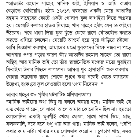
“আতাউর রহমান সাহেব, মানিক ভাই, ইলিয়াস ও আমি রাস্তায়
বেড়াতে বেরিয়েছি। হঠাৎ ১৬/১৭ বৎসরের একটা মেয়ে আতাউর
রহমান সাহেবের কোটে একটা গোলাপ ফুল লাগাইয়া দিতে অগ্রসর
হয়। মেয়েটি কলারে হাতও দিয়াছে, খান সাহেব হঠাৎ যেন চমকাইয়া
উঠলেন। পরে ধাক্কা দিয়া ফুল ছুঁড়ে ফেলে রাগে ঘোঁতঘোঁত করতে
করতে এগিয়ে চললেন। মেয়েটি আশ্চর্য হয়ে দূরে দাঁড়িয়ে রইলো।
আমি জিজ্ঞাসা করলাম, আমাদের মতো যুবকদের দিকে নজর না পড়ে
আপনার ওপর পড়ার কারণ কী? আতাউর রহমান সাহেব তো রাগে
অস্থির, আর মানিক ভাই তো তাঁর ‘রাজনৈতিক মঞ্চের’ মতো ঘুরাইয়া
ফিরাইয়া উনার পিছনে লাগলেন। আমরা খুব হাসাহাসি শুরু করলাম।
বেচারা ভদ্রলোক রাগে শোকে দুঃখে কথা বলেই যেতে লাগলেন।
উল্লেখ্য, হংকংয়ে ফুল দেওয়াটা হলো ‘প্রেম নিবেদন’।”
আবার গ্রন্থের ৩৮ পৃষ্ঠার ঘটনাটিও প্রণিধানযোগ্য:
“মানিক ভাইয়ের কথা কিছু না বললে অন্যায় হবে। মানিক ভাই যে
এত খেতে পারেন, সে ধারণা আগে আমার কোনোদিন ছিল না। হয়তো
কোনোদিন একটা মুরগীই খেয়ে ফেলে, সাথে সাথে ডিম, মাছ,
ফলফলাদি, বসে বসে শুধু খায় আর খায়। মানিক ভাই বলেন, “বেশি
কথার কাম নাই। খাবার সময় গোলমাল করো না। চুপচাপ খাও, সময়