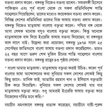
বক্তব্য প্রদান করেন। বঙ্গবন্ধু নিজেও বক্তব্য রাখেন। সফরসঙ্গী হিসেবে
পাকিস্তান এবং পূর্ব বাংলা থেকে যে সকল প্রতিনিধিবৃন্দ শান্তি
সম্মেলনে গিয়েছিলেন, তাদের মধ্যেও কয়েকজন বক্তব্য প্রদান করেন।
বিভিন্ন দেশের প্রতিনিধিরা তাদের নিজ ভাষায় বক্তব্য প্রদান করেন।
বঙ্গবন্ধু নিজেও মাতৃভাষা বাংলায় বক্তৃতা করেন। পশ্চিম বঙ্গ থেকে
আসা লেখক মনোজ বসুও বাংলায় বক্তৃতা করেন। কিন্তু অনেকে
মাতৃভাষাকে বাদ দিয়ে ইংরেজি ভাষায় বক্তব্য দিয়েছেন, যা বঙ্গবন্ধুর
ভাল লাগে নাই। উল্লেখ্য করা প্রয়োজন, বঙ্গবন্ধু ১৯৭৪ সালে ২৫
সেপ্টেম্বর জাতিসংঘে বাংলা ভাষায় বক্তব্য প্রদান করেছিলেন। তারও
২২ বছর আগে তরুণ শেখ মুজিব চীনের শান্তি সম্মেলনে বাংলায়
বক্তব্য প্রদান করেন। বঙ্গবন্ধু গ্রন্থের ৪৩ পৃষ্ঠায় লেখেন:
” বাংলা আমার মাতৃভাষা। মাতৃভাষায় বক্তৃতা করাই উচিত। কারণ পূর্ব
বাংলার ভাষা আন্দোলনের কথা দুনিয়ার সকল দেশের লোকই কিছু
কিছু জানে। মানিক ভাই, আতাউর রহমান খান ও ইলিয়াস বক্তৃতাটা
ঠিক করে দিয়েছিল। দুনিয়ার সকল দেশের লোকই যার যার
মাতৃভাষায় বক্তৃতা করে। শুধু আমরাই ইংরেজি ভাষায় বক্তৃতা করে
নিজেদের গর্বিত মনে করি।”
নয়াচীন ভ্রমণকালে বঙ্গবন্ধু প্রত্যক্ষ করেছেন, নয়াচীনে নারী-পুরুষ