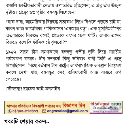
বাঙালি জাতীয়তাবাদী নেতায় রূপান্তরিত হচ্ছিলেন; এ গ্রন্থ তাঁর উজ্জ্বল
দৃষ্টান্ত। গ্রন্থের ৬৩ পৃষ্ঠায় বঙ্গবন্ধু লিখেছেন:
“যাক বাবা, আমেরিকার বিরুদ্ধে সত্যকথা লিখে বিপদে পড়তে চাই না,
কারণ আজ আমেরিকা পাকিস্তানের ‘একমাত্র বন্ধু’। এক মুসলিমলীগের
অত্যাচারের বিরুদ্ধে বলেই প্রত্যেক বৎসর জেল খাটি। আবার এদের
বিরুদ্ধে বলে কি ফাঁসিকাষ্ঠে ঝুলবো?”
১৯৫২ সালে চীন ভ্রমণকালে বঙ্গবন্ধু গভীর দৃষ্টি দিয়ে নয়াচীন
পর্যবেক্ষণ করেন। চীন সম্পর্কে কিছু ভবিষ্যৎ বাণী তিনি এ গ্রন্থে
দিয়েছিলেন। বিশ্বে বর্তমান চীন রাষ্ট্রের আর্থসামাজিক অবস্থান বিশ্লেষণ
করলে দেখা যায়, বঙ্গবন্ধুর সেই ভবিষৎবাণী আজ বাস্তবে রূপ
পেয়েছে।
সৌজন্যেঃ চ্যানেল আই অনলাইন
খবরটি শেয়ার করুন..