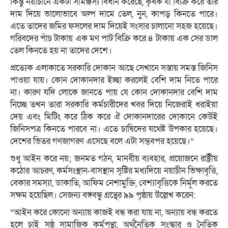
কিন্তু নয়াচীনে একটা সামঞ্জস্য বিধান করেছে, কৃষক যা বিক্রি করে তার
দাম দিয়ে ভালোভাবে অল্প দামে তেল, নুন, কাপড় কিনতে পারে।
এতে তাদের জমির ফসলের দাম দিয়েই সংসার চালানো সহজ হয়েছে।
গরিবদের পাঁচ টাকায় এক মণ পাট বিক্রি করে ৪ টাকায় এক সের ডাল
তেল কিনতে হয় না তাদের দেশে।
প্রত্যেক এলাকাতে সরকারি দোকান আছে সেখানে সস্তায় সমস্ত জিনিস
পাওয়া যায়। কোন দোকানদার ইচ্ছা করলেই বেশি দাম নিতে পারে
না। কারণ যদি লোকে জানতে পায় যে কোন দোকানদার বেশি দাম
নিচ্ছে তখন তারা সরকারি কর্মচারীদের খবর দিয়ে নিজেরাই ধরাইয়া
দেয় এবং মিটিং করে ঠিক করে ঐ দোকানদারের দোকানে কেউই
জিনিসপত্র কিনতে পারবে না। এতে চাষিদের যথেষ্ট উপকার হয়েছে।
দেশের ভিতর গণজাগরণ এসেছে বলে এটা সম্ভবপর হয়েছে।”
শুধু আইন করে নয়; জনমত গঠন, মানবীয় ব্যবহার, প্রয়োজনে রাষ্ট্রীয়
কঠোর আচরণ, কর্মসংস্থান-বাসস্থান সৃষ্টির মধ্যদিয়ে নয়াচীন ভিক্ষাবৃত্তি,
বেকার সমস্যা, ডাকাতি, আফিম নেশামুক্তি, বেশ্যাবৃত্তিকে নির্মূল করতে
সক্ষম হয়েছিল। সেজন্য বঙ্গবন্ধু গ্রন্থের ৯৯ পৃষ্ঠায় উল্লেখ করেন:
“আইন করে কোনো অন্যায় কাজই বন্ধ করা যায় না, অন্যায় বন্ধ করতে
হলে চাই সুষ্ঠু সামাজিক কর্মপন্থা, অর্থনৈতিক সংস্কার ও নৈতিক