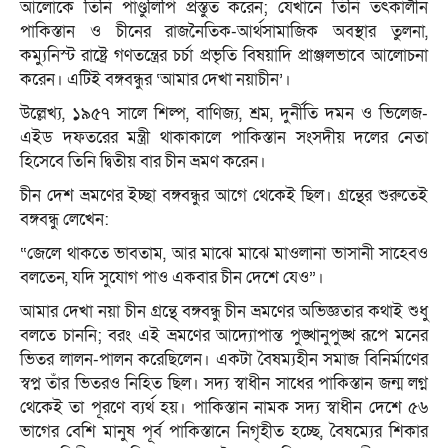
আলোকে তিনি পাণ্ডুলিপি প্রস্তুত করেন; যেখানে তিনি তৎকালীন
পাকিস্তান ও চীনের রাজনৈতিক-আর্থসামাজিক অবস্থার তুলনা,
কম্যুনিস্ট রাষ্ট্রে গণতন্ত্রের চর্চা প্রভৃতি বিষয়াদি প্রাঞ্জলভাবে আলোচনা
করেন। এটিই বঙ্গবন্ধুর ‘আমার দেখা নয়াচীন’।
উল্লেখ্য, ১৯৫৭ সালে শিল্প, বাণিজ্য, শ্রম, দুর্নীতি দমন ও ভিলেজ-
এইড দফতরের মন্ত্রী থাকাকালে পাকিস্তান সংসদীয় দলের নেতা
হিসেবে তিনি দ্বিতীয় বার চীন ভ্রমণ করেন।
চীন দেশ ভ্রমণের ইচ্ছা বঙ্গবন্ধুর আগে থেকেই ছিল। গ্রন্থের শুরুতেই
বঙ্গবন্ধু লেখেন:
“জেলে থাকতে ভাবতাম, আর মাঝে মাঝে মাওলানা ভাসানী সাহেবও
বলতেন, যদি সুযোগ পাও একবার চীন দেশে যেও”।
আমার দেখা নয়া চীন গ্রন্থে বঙ্গবন্ধু চীন ভ্রমণের অভিজ্ঞতার কথাই শুধু
বলতে চাননি; বরং এই ভ্রমণের আদ্যোপান্ত পুঙ্খানুপুঙ্খ রূপে মনের
ভিতর লালন-পালন করেছিলেন। একটা বৈষম্যহীন সমাজ বিনির্মাণের
স্বপ্ন তাঁর ভিতরও নিহিত ছিল। সদ্য স্বাধীন সাধের পাকিস্তান জন্ম লগ্ন
থেকেই তা পূরণে ব্যর্থ হয়। পাকিস্তান নামক সদ্য স্বাধীন দেশে ৫৬
ভাগের বেশি মানুষ পূর্ব পাকিস্তানে নিগৃহীত হচ্ছে, বৈষম্যের শিকার