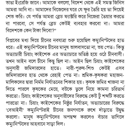
ভাঙা ইংরেজি জানে। আমাকে বললো, বিদেশ থেকে এই সমস্ত জিনিস
আমরা আনি না। আমাদের নিজেদের ঘরে যে ক্ষুর তৈরি হয় তা দিয়েই
শেভ করি। যে পর্যন্ত আমরা ব্লেড ফ্যাক্টরি করে নিজেরা তৈয়ার করতে
না পারবো, সে পর্যন্ত ব্লেড কেউই ব্যবহার করবো না। আমরা
বিদেশকে কেন টাকা দিবো?”
বিপ্লবের মধ্য দিয়ে চীনের নবযাত্রা শুরু হয়েছিল কম্যুনিস্টদের হাত
ধরে। এই কম্যুনিস্টদের চীনের মানুষ ভালবাসতো না, ভয় পেত। কিন্তু
অত্যাচারী চিয়াং কাইশেক এর অত্যাচারে অতিষ্ঠ হয়ে ওঠে চীনবাসী।
তখন আইন বলে চীনে কিছু ছিল না। আইন ছিল চিয়াং কাইশেকের
অনুসারী জমিদারদের হাতে। নারী-পুরুষ-শিশু কেউই এসব
জমিদারদের হাত থেকে রেহাই পেত না। শ্রমিক-কৃষকরা মহাজন-
মালিকদের দ্বারা নির্মম নির্যাতনের শিকার হয়। কৃষক জমির খাজনা না
দিতে পারলে কৃষকের মেয়ে, বউকে তুলে নিয়ে কামনা চরিতার্থ
করতো। চিয়াং কাইশেকের অনুসারীদের বিরুদ্ধে কেউ টুঁ শব্দটি করতে
পারতো না। চিয়াং কাইশেকের নিষ্ঠুর নির্যাতন, অত্যাচারের বিরুদ্ধে
‘বেআইনী’ কম্যুনিস্টরাই চীনের জনগণকে রুখে দাঁড়াতে উদ্বুদ্ধ
করলো। মানুষ কম্যুনিস্টদের অপছন্দ করলেও বাঁচার তাগিদে
কম্যুনিস্টদের আহবানে সাড়া দিল।