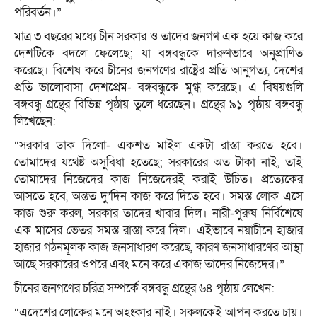
পরিবর্তন।”
মাত্র ৩ বছরের মধ্যে চীন সরকার ও তাদের জনগণ এক হয়ে কাজ করে
দেশটিকে বদলে ফেলেছে; যা বঙ্গবন্ধুকে দারুণভাবে অনুপ্রাণিত
করেছে। বিশেষ করে চীনের জনগণের রাষ্ট্রের প্রতি আনুগত্য, দেশের
প্রতি ভালোবাসা দেশপ্রেম- বঙ্গবন্ধুকে মুগ্ধ করেছে। এ বিষয়গুলি
বঙ্গবন্ধু গ্রন্থের বিভিন্ন পৃষ্ঠায় তুলে ধরেছেন। গ্রন্থের ৯১ পৃষ্ঠায় বঙ্গবন্ধু
লিখেছেন:
“সরকার ডাক দিলো- একশত মাইল একটা রাস্তা করতে হবে।
তোমাদের যথেষ্ট অসুবিধা হতেছে; সরকারের অত টাকা নাই, তাই
তোমাদের নিজেদের কাজ নিজেদেরই করাই উচিত। প্রত্যেকের
আসতে হবে, অন্তত দু’দিন কাজ করে দিতে হবে। সমস্ত লোক এসে
কাজ শুরু করল, সরকার তাদের খাবার দিল। নারী-পুরুষ নির্বিশেষে
এক মাসের ভেতর সমস্ত রাস্তা করে দিল। এইভাবে নয়াচীনে হাজার
হাজার গঠনমূলক কাজ জনসাধারণ করেছে, কারণ জনসাধারণের আস্থা
আছে সরকারের ওপরে এবং মনে করে একাজ তাদের নিজেদের।”
চীনের জনগণের চরিত্র সম্পর্কে বঙ্গবন্ধু গ্রন্থের ৬৪ পৃষ্ঠায় লেখেন:
“এদেশের লোকের মনে অহংকার নাই। সকলকেই আপন করতে চায়।