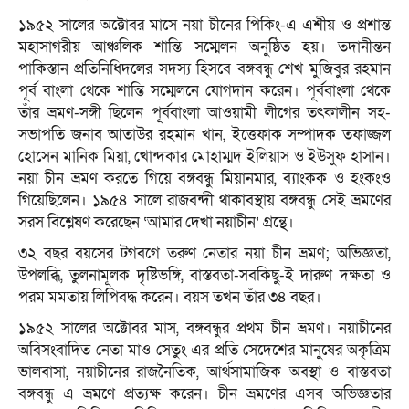
১৯৫২ সালের অক্টোবর মাসে নয়া চীনের পিকিং-এ এশীয় ও প্রশান্ত
মহাসাগরীয় আঞ্চলিক শান্তি সম্মেলন অনুষ্ঠিত হয়। তদানীন্তন
পাকিস্তান প্রতিনিধিদলের সদস্য হিসবে বঙ্গবন্ধু শেখ মুজিবুর রহমান
পূর্ব বাংলা থেকে শান্তি সম্মেলনে যোগদান করেন। পূর্ববাংলা থেকে
তাঁর ভ্রমণ-সঙ্গী ছিলেন পূর্ববাংলা আওয়ামী লীগের তৎকালীন সহ-
সভাপতি জনাব আতাউর রহমান খান, ইত্তেফাক সম্পাদক তফাজ্জল
হোসেন মানিক মিয়া, খোন্দকার মোহাম্মদ ইলিয়াস ও ইউসুফ হাসান।
নয়া চীন ভ্রমণ করতে গিয়ে বঙ্গবন্ধু মিয়ানমার, ব্যাংকক ও হংকংও
গিয়েছিলেন। ১৯৫৪ সালে রাজবন্দী থাকাবস্থায় বঙ্গবন্ধু সেই ভ্রমণের
সরস বিশ্লেষণ করেছেন ‘আমার দেখা নয়াচীন’ গ্রন্থে।
৩২ বছর বয়সের টগবগে তরুণ নেতার নয়া চীন ভ্রমণ; অভিজ্ঞতা,
উপলব্ধি, তুলনামূলক দৃষ্টিভঙ্গি, বাস্তবতা-সবকিছু-ই দারুণ দক্ষতা ও
পরম মমতায় লিপিবদ্ধ করেন। বয়স তখন তাঁর ৩৪ বছর।
১৯৫২ সালের অক্টোবর মাস, বঙ্গবন্ধুর প্রথম চীন ভ্রমণ। নয়াচীনের
অবিসংবাদিত নেতা মাও সেতুং এর প্রতি সেদেশের মানুষের অকৃত্রিম
ভালবাসা, নয়াচীনের রাজনৈতিক, আর্থসামাজিক অবস্থা ও বাস্তবতা
বঙ্গবন্ধু এ ভ্রমণে প্রত্যক্ষ করেন। চীন ভ্রমণের এসব অভিজ্ঞতার