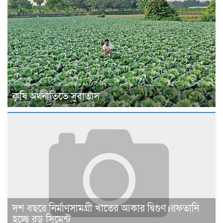
কৃষি অর্থনীতিতে সুবাতাস
দশ বছরে নির্মাণসামগ্রী খাতের আকার দ্বিগুণ॥রফতানি
হচ্ছে রড সিমেন্ট