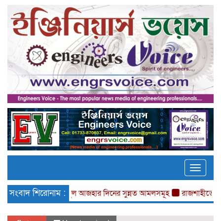
Toggle
naviga
সংবাদ শিরোনাম :
ঈদুল আজহার দিনের সুন্নত আমলসমূহ
রাজশাহীতে চাকুরী মেলা ও