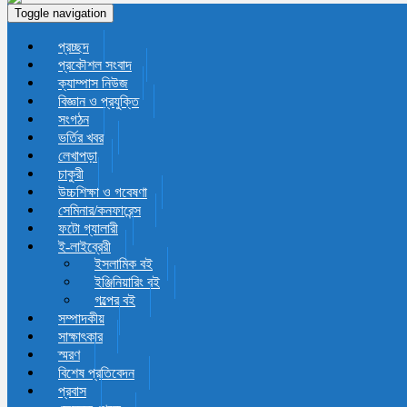
Toggle navigation
প্রচ্ছদ
প্রকৌশল সংবাদ
ক্যাম্পাস নিউজ
বিজ্ঞান ও প্রযুক্তি
সংগঠন
ভর্তির খবর
লেখাপড়া
চাকুরী
উচ্চশিক্ষা ও গবেষণা
সেমিনার/কনফারেন্স
ফটো গ্যালারী
ই-লাইব্রেরী
ইসলামিক বই
ইঞ্জিনিয়ারিং বই
গল্পের বই
সম্পাদকীয়
সাক্ষাৎকার
স্মরণ
বিশেষ প্রতিবেদন
প্রবাস