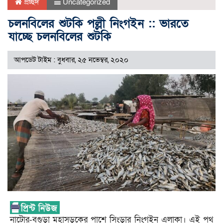
প্রচ্ছদ
Uncategorized
চলনবিলের শুটকি পল্লী নিংগইন :: ভারতে
যাচ্ছে চলনবিলের শুটকি
আপডেট টাইম : বুধবার, ২৫ নভেম্বর, ২০২০
নাটোর-বগুড়া মহাসড়কের পাশে সিংড়ার নিংগইন এলাকা। এই পথ