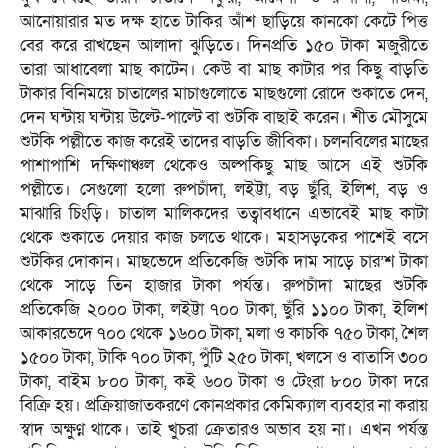
আনোয়ারার মত দক্ষ হাতে টাকির আঁশ ছাড়িয়ে কানকো কেটে পিত্ত
বের করে রাখছেন আলাদা ঝুড়িতে। দিনপ্রতি ১৫০ টাকা মজুরীতে
তারা আধাবেলা মাছ কাটেন। কেউ বা মাছ কাটার পর কিছু বাড়তি
টাকার বিনিময়ে চাতালের মাচাগুলোতে মাছগুলো রোদে শুকাতে দেন,
দেন ঘন্টায় ঘন্টায় উল্টে-পাল্টে বা শুটকি বাছাই করেন। শীত মৌসুমে
শুটকি পল্লীতে কাজ করেই তাদের বাড়তি জীবিকা। চলনবিলের মাছের
পাশাপাশি দক্ষিণাঞ্চল থেকেও অল্পকিছু মাছ আসে এই শুটকি
পল্লীতে। সেগুলো হলো রুপচাঁদা, লইট্টা, বড় ছুঁরি, ইলিশ, বড় ও
মাঝারি চিংড়ি। চাতাল মালিকদের তত্বাবধানে এভাবেই মাছ কাটা
থেকে শুকাতে দেয়ার কাজ চলতে থাকে। মহাসড়কের পাশেই বসে
শুটকির দোকান। মাছভেদে প্রতিকেজি শুটকি দাম সাড়ে চার’শ টাকা
থেকে সাড়ে তিন হাজার টাকা পর্যন্ত। রুপচাঁদা মাছের শুটকি
প্রতিকেজি ২০০০ টাকা, লইট্টা ৭০০ টাকা, ছুঁরি ১১০০ টাকা, ইলিশ
আকারভেদে ৭০০ থেকে ১৬০০ টাকা, মলা ও কাচকি ৭৫০ টাকা, শৈল
১৫০০ টাকা, টাকি ৭০০ টাকা, পুঁটি ২৫০ টাকা, খলসে ও বাতাসি ৩০০
টাকা, বাইম ৮০০ টাকা, কই ৬০০ টাকা ও টেংরা ৮০০ টাকা দরে
বিক্রি হয়। প্রক্রিয়াজাতকরণে কোনপ্রকার কেমিক্যাল ব্যবহার না করায়
স্বাদ অক্ষুণ্ন থাকে। তাই খুচরা ক্রেতারও অভাব হয় না। এখন পর্যন্ত