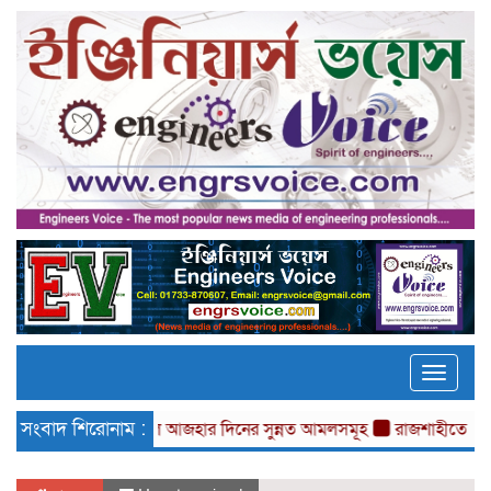
Toggle
naviga
সংবাদ শিরোনাম :
ঈদুল আজহার দিনের সুন্নত আমলসমূহ
রাজশাহীতে চাকুরী মেলা ও