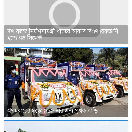
দশ বছরে নির্মাণসামগ্রী খাতের আকার দ্বিগুণ॥রফতানি
হচ্ছে রড সিমেন্ট
প্রথমবারের মতো ৯৯৯ এর জন্য পৃথক গাড়ি