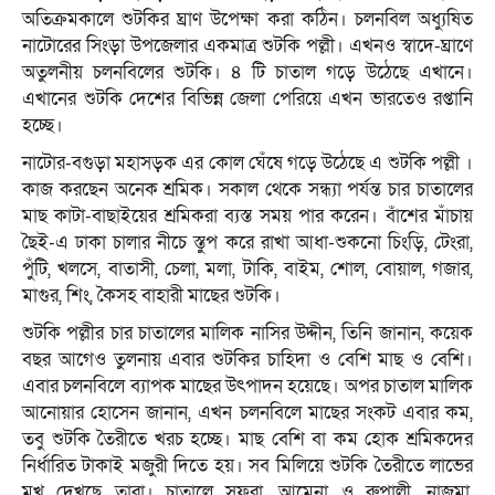
অতিক্রমকালে শুটকির ঘ্রাণ উপেক্ষা করা কঠিন। চলনবিল অধ্যুষিত
নাটোরের সিংড়া উপজেলার একমাত্র শুটকি পল্লী। এখনও স্বাদে-ঘ্রাণে
অতুলনীয় চলনবিলের শুটকি। ৪ টি চাতাল গড়ে উঠেছে এখানে।
এখানের শুটকি দেশের বিভিন্ন জেলা পেরিয়ে এখন ভারতেও রপ্তানি
হচ্ছে।
নাটোর-বগুড়া মহাসড়ক এর কোল ঘেঁষে গড়ে উঠেছে এ শুটকি পল্লী ।
কাজ করছেন অনেক শ্রমিক। সকাল থেকে সন্ধ্যা পর্যন্ত চার চাতালের
মাছ কাটা-বাছাইয়ের শ্রমিকরা ব্যস্ত সময় পার করেন। বাঁশের মাঁচায়
ছৈই-এ ঢাকা চালার নীচে স্তুপ করে রাখা আধা-শুকনো চিংড়ি, টেংরা,
পুঁটি, খলসে, বাতাসী, চেলা, মলা, টাকি, বাইম, শোল, বোয়াল, গজার,
মাগুর, শিং, কৈসহ বাহারী মাছের শুটকি।
শুটকি পল্লীর চার চাতালের মালিক নাসির উদ্দীন, তিনি জানান, কয়েক
বছর আগেও তুলনায় এবার শুটকির চাহিদা ও বেশি মাছ ও বেশি।
এবার চলনবিলে ব্যাপক মাছের উৎপাদন হয়েছে। অপর চাতাল মালিক
আনোয়ার হোসেন জানান, এখন চলনবিলে মাছের সংকট এবার কম,
তবু শুটকি তৈরীতে খরচ হচ্ছে। মাছ বেশি বা কম হোক শ্রমিকদের
নির্ধারিত টাকাই মজুরী দিতে হয়। সব মিলিয়ে শুটকি তৈরীতে লাভের
মুখ দেখছে তারা। চাতালে সফুরা, আমেনা ও রুপালী, নাজমা,