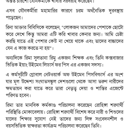
অন্তত চারশো যৌনকর্মীকে খাবার সরবরাহ করেছেন।
এসব যৌনকর্মীরা মহামারির কারণে চরম অর্থনৈতিক দুরবস্থায়
পড়েছেন।
রিনা আক্তার বিবিসিকে বলেছেন, “লোকজন আমাদের পেশাকে ছোটো
করে দেখে কিন্তু আমরা এটি করি খাবার কেনার জন্য। আমি চেষ্টা
করছি যাতে এই পেশার কেউ না খেয়ে থাকে এবং তাদের বাচ্চাদের
যেন এ কাজ করতে না হয়”।
অন্যদিকে রিমা সুলতানা রিমু একজন শিক্ষক এবং তিনি কক্সবাজার
ভিত্তিক ইয়াং উইমেন লিডার্স ফর পিস এর একজন সদস্য।
এ কর্মসূচীটি গ্লোবাল নেটওয়ার্ক অফ উইমেন পিসবিল্ডার্স এর অংশ
যার মূল উদ্দেশ্য সংঘাতসঙ্কুল দেশগুলো থেকে আসা তরুণ নারীদের
ক্ষমতায়ন করা যাতে করে তারা নেতৃত্ব দেয়া ও শান্তির এজেন্টে
পরিণত হবেন।
রিমা তার মানবিক কর্মকাণ্ড পরিচালনা করেছেন রোহিঙ্গা শরণার্থী
পরিস্থিতি মোকাবেলায়। রোহিঙ্গা শরণার্থী বিশেষ করে নারী ও শিশুদের
যাদের শিক্ষার সুযোগ নেই তাদের জন্য লিঙ্গ সংবেদনশীল ও
বয়সভিত্তিক স্বাক্ষরতা কার্যক্রম পরিচালনা করেছেন তিনি।