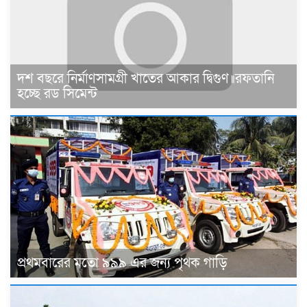
দশ বছরে নির্মাণসামগ্রী খাতের আকার দ্বিগুণ॥রফতানি
হচ্ছে রড সিমেন্ট
প্রথমবারের মতো ৯৯৯ এর জন্য পৃথক গাড়ি