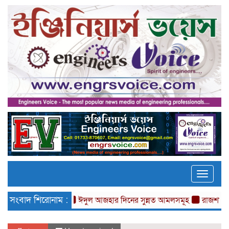
Toggle
naviga
সংবাদ শিরোনাম :
ঈদুল আজহার দিনের সুন্নত আমলসমূহ
রাজশাহীতে চাকুরী ম