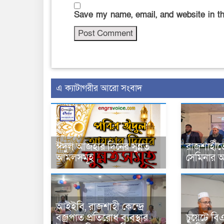
Save my name, email, and website in th
এ ক্যাটাগরীর আরো সংবাদ
ঈদুল আজহার দিনের সুন্নত
রাজশাহীতে
আমলসমূহ
সেমিনার অন
আইইবি, রাজশাহী কেন্দ্রে
বজ্রপাত প্রতিরোধ ব্যবস্থার
চুয়েটে ব