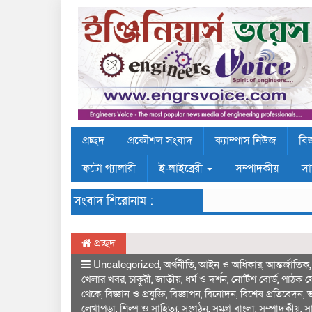
প্রচ্ছদ
প্রকৌশল সংবাদ
ক্যাম্পাস নিউজ
বিজ
ফটো গ্যালারী
ই-লাইব্রেরী
সম্পাদকীয়
সা
সংবাদ শিরোনাম :
প্রচ্ছদ
Uncategorized
,
অর্থনীতি
,
আইন ও অধিকার
,
আন্তর্জাতিক
খেলার খবর
,
চাকুরী
,
জাতীয়
,
ধর্ম ও দর্শন
,
নোটিশ বোর্ড
,
পাঠক ফ
থেকে
,
বিজ্ঞান ও প্রযুক্তি
,
বিজ্ঞাপন
,
বিনোদন
,
বিশেষ প্রতিবেদন
,
ভ
লেখাপড়া
,
শিল্প ও সাহিত্য
,
সংগঠন
,
সমগ্র বাংলা
,
সম্পাদকীয়
,
স