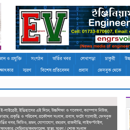
্ঞান ও প্রযুক্তি
সংগঠন
ভর্তির খবর
লেখাপড়া
চাকুরী
উচ্
ক্ষাৎকার
স্মরণ
বিশেষ প্রতিবেদন
প্রবাস
ফেসবুক থেকে
,
ই-লাইব্রেরী
,
ইতিহাসের এই দিনে
,
উচ্চশিক্ষা ও গবেষণা
,
ক্যাম্পাস নিউজ
,
োরাম
,
প্রকৃতি ও পরিবেশ
,
প্রকৌশল সংবাদ
,
প্রবাস
,
ফটো গ্যালারী
,
ফেসবুক
র্তির খবর
,
ভিডিও
,
ভ্রমন
,
যোগাযোগ
,
রম্যরস
,
রাজনীতি
,
লাইফস্টাইল
,
াক্ষাৎকার
,
সেমিনার/কনফারেন্স
,
স্বাস্থ্য
,
স্মরণ / শোক সংবাদ