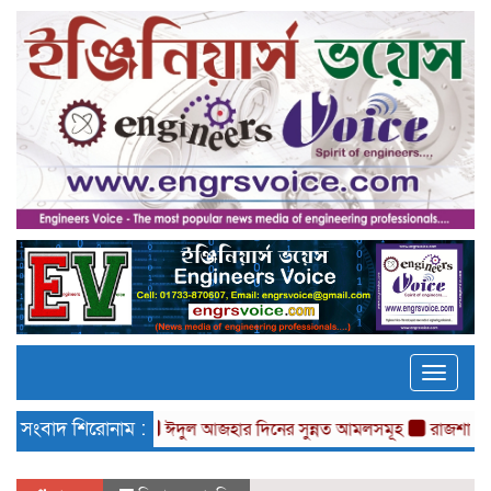
Toggle
naviga
সংবাদ শিরোনাম :
ঈদুল আজহার দিনের সুন্নত আমলসমূহ
রাজশাহীতে চাকুরী ম