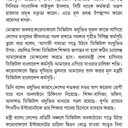
সিনিয়র সাংবাদিক সাইফুল ইসলাম, সিটি ব্যাংক কর্মকর্তা অরূপ
হায়দার প্রমূখ বক্তৃতা করেন। এতে মূল প্রবন্ধ উপস্থাপন করেন
প্রফেসর খসরু।
মোস্তাফা জব্বার,করোনাকালে ডিজিটাল প্রযুক্তির সুফল কাজে লাগিয়ে
দেশের মানুষের জীবনযত্রা সচল রাখতে সরকার গৃহীত বিভিন্ন কর্মসূচি
তুলে ধরে বলেন, ‘আগামী সভ্যতা গড়ে উঠবে ডিজিটাল সংযুক্তির
উপর। প্রচলিত শিক্ষা ডিজিটাল শিক্ষায় রূপান্তর না হলে কঠিন চ্যালেঞ্জ
আমাদেরকে মোকাবেলা করতে হবে। প্রধানমন্ত্রী শেখ হাসিনার
ডিজিটাল বাংলাদেশ কর্মসূচি আমাদের এগিয়ে যাওয়ার চালিকা শক্তি।
করোনাকালে উন্নত দুনিয়ার তুলনায় আমাদের ভাল করার মূল মন্ত্রটি
ডিজিটাল বাংলাদেশ কর্মসূচি।
তিনি বলেন প্রযুক্তির কারণে,দেশের শতকরা সত্তর ভাগ করোনা রোগী
ঘরে বসে অনলাইনে চিকিৎসা নিয়েছে। শিক্ষা-বাণিজ্য, অফিস,
আদালত ডিজিটাল প্রযুক্তির মাধ্যমে সচল রয়েছে। দুর্গম গ্রামের
শিশুটিও ইন্টারনেটকে তার শিক্ষার পাথেয় হিসেবে ব্যবহার করছে।
মন্ত্রী বলেন,‘দেশের প্রতিটি অঞ্চলে ডিজিটাল অবকাঠামো গড়ে উঠায়
করোনাকালে ইন্টারনেটের চাহিদা দ্বিগুণ বেড়ে যাওয়া সত্ত্বেও বিনা