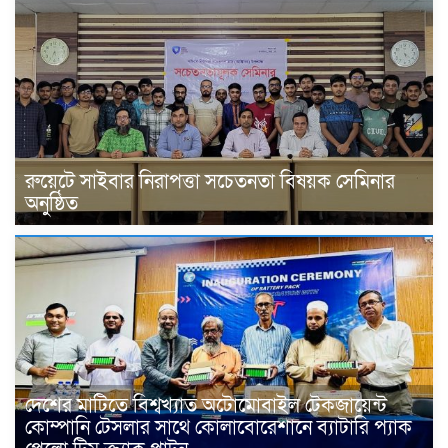
রুয়েটে সাইবার নিরাপত্তা সচেতনতা বিষয়ক সেমিনার
অনুষ্ঠিত
দেশের মাটিতে বিশ্বখ্যাত অটোমোবাইল টেকজায়েন্ট
কোম্পানি টেসলার সাথে কোলাবোরেশানে ব্যাটারি প্যাক