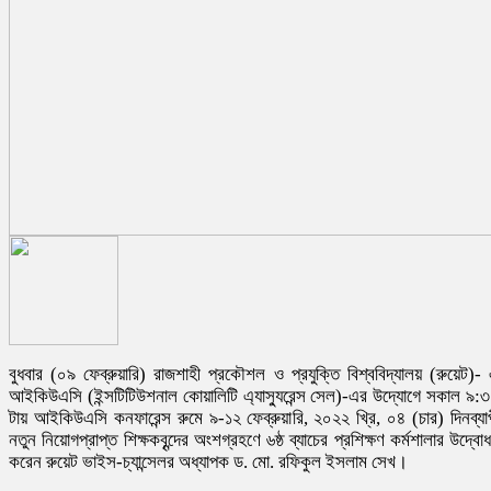
বুধবার (০৯ ফেব্রুয়ারি) রাজশাহী প্রকৌশল ও প্রযুক্তি বিশ্ববিদ্যালয় (রুয়েট)-
আইকিউএসি (ইন্সটিটিউশনাল কোয়ালিটি এ্যাস্যুরেন্স সেল)-এর উদ্যোগে সকাল ৯:
টায় আইকিউএসি কনফারেন্স রুমে ৯-১২ ফেব্রুয়ারি, ২০২২ খ্রি, ০৪ (চার) দিনব্যা
নতুন নিয়োগপ্রাপ্ত শিক্ষকবৃন্দের অংশগ্রহণে ৬ষ্ঠ ব্যাচের প্রশিক্ষণ কর্মশালার উদ্বো
করেন রুয়েট ভাইস-চ্যান্সেলর অধ্যাপক ড. মো. রফিকুল ইসলাম সেখ।