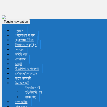
Toggle navigation
প্রচ্ছদ
প্রকৌশল সংবাদ
ক্যাম্পাস নিউজ
বিজ্ঞান ও প্রযুক্তি
সংগঠন
ভর্তির খবর
লেখাপড়া
চাকুরী
উচ্চশিক্ষা ও গবেষণা
সেমিনার/কনফারেন্স
ফটো গ্যালারী
ই-লাইব্রেরী
ইসলামিক বই
ইঞ্জিনিয়ারিং বই
গল্পের বই
সম্পাদকীয়
সাক্ষাৎকার