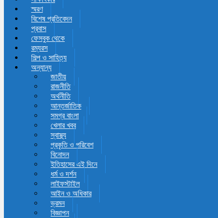
স্মরণ
বিশেষ প্রতিবেদন
প্রবাস
ফেসবুক থেকে
রম্যরস
শিল্প ও সাহিত্য
অন্যান্য
জাতীয়
রাজনীতি
অর্থনীতি
আন্তর্জাতিক
সমগ্র বাংলা
খেলার খবর
স্বাস্থ্য
প্রকৃতি ও পরিবেশ
বিনোদন
ইতিহাসের এই দিনে
ধর্ম ও দর্শন
লাইফস্টাইল
আইন ও অধিকার
ভ্রমন
বিজ্ঞাপন