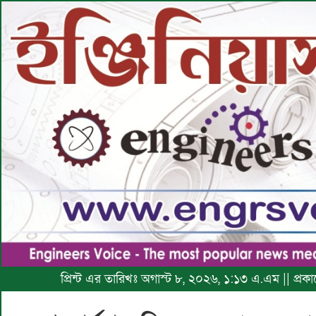
প্রিন্ট এর তারিখঃ অগাস্ট ৮, ২০২৬, ১:১৩ এ.এম || প্র