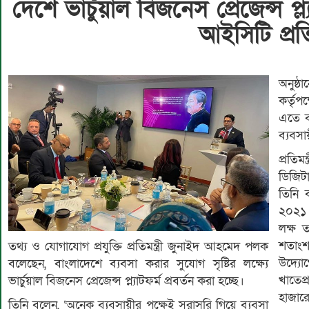
দেশে ভার্চুয়াল বিজনেস প্রেজেন্স প্ল্
আইসিটি প্রতিম
অনুষ্
কর্তৃপ
এতে 
ব্যবস
প্রতিম
ডিজিটা
তিনি 
২০২১ 
লক্ষ 
শতাং
তথ্য ও যোগাযোগ প্রযুক্তি প্রতিমন্ত্রী জুনাইদ আহমেদ পলক
উদ্য
বলেছেন, বাংলাদেশে ব্যবসা করার সুযোগ সৃষ্টির লক্ষ্যে
খাতেপ
ভার্চুয়াল বিজনেস প্রেজেন্স প্ল্যাটফর্ম প্রবর্তন করা হচ্ছে।
হাজার
তিনি বলেন, ‘অনেক ব্যবসায়ীর পক্ষেই সরাসরি গিয়ে ব্যবসা