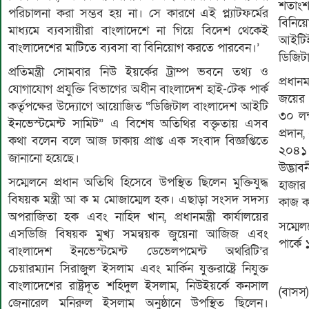
শতাংশ
পরিচালনা করা সম্ভব হয় না। সে কারণে এই প্ল্যাটফর্মের
বিনিয়
মাধ্যমে ব্যবসায়ীরা বাংলাদেশে না গিয়ে বিদেশ থেকেই
আইটিই
বাংলাদেশের মাটিতে ব্যবসা বা বিনিয়োগ করতে পারবেন।’
ডিজিটাল
প্রতিমন্ত্রী সোমবার নিউ ইয়র্কের ট্রাম্প ভবনে তথ্য ও
প্রধা
যোগাযোগ প্রযুক্তি বিভাগের অধীন বাংলাদেশ হাই-টেক পার্ক
জয়ের 
কর্তৃপক্ষের উদ্যোগে আয়োজিত “ডিজিটাল বাংলাদেশ আইটি
৩০ লক্
ইনভেস্টমেন্ট সামিট” এ বিশেষ অতিথির বক্তৃতায় এসব
প্রদান
কথা বলেন বলে আজ ঢাকায় প্রাপ্ত এক সংবাদ বিজ্ঞপ্তিতে
২০৪১ 
জানানো হয়েছে।
উদ্ভাব
সম্মেলনে প্রধান অতিথি হিসেবে উপস্থিত ছিলেন মুক্তিযুদ্ধ
হাজার
বিষয়ক মন্ত্রী আ ক ম মোজাম্মেল হক। এছাড়া সংসদ সদস্য
কাজ ক
অপরাজিতা হক এবং নাহিদ খান, প্রধানমন্ত্রী কার্যালয়ের
সম্মেল
এসডিজি বিষয়ক মুখ্য সমন্বয়ক জুয়েনা আজিজ এবং
পার্ক
বাংলাদেশ ইনভেস্টমেন্ট ডেভেলপমেন্ট অথরিটি’র
চেয়ারম্যান সিরাজুল ইসলাম এবং মার্কিন যুক্তরাষ্ট্রে নিযুক্ত
বাংলাদেশের রাষ্ট্রদূত শহিদুল ইসলাম, নিউইয়র্কে কনসাল
(বাসস)
জেনারেল মনিরুল ইসলাম অনুষ্ঠানে উপস্থিত ছিলেন।