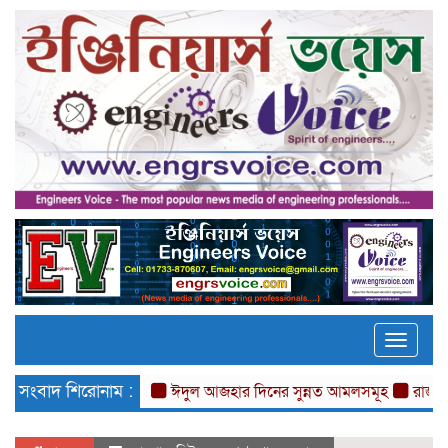
Toggle
naviga
সংবাদ শিরোনাম :
ঈদুল আজহার দিনের সুন্নত আমলসমূহ
রাজশাহীতে চাকুর