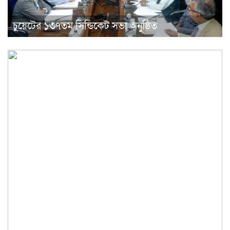
চুয়েটের ১৩৭তম সিন্ডিকেট সভা অনুষ্ঠিত