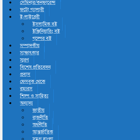
সেমিনার/কনফারেন্স
ফটো গ্যালারী
ই-লাইব্রেরী
ইসলামিক বই
ইঞ্জিনিয়ারিং বই
গল্পের বই
সম্পাদকীয়
সাক্ষাৎকার
স্মরণ
বিশেষ প্রতিবেদন
প্রবাস
ফেসবুক থেকে
রম্যরস
শিল্প ও সাহিত্য
অন্যান্য
জাতীয়
রাজনীতি
অর্থনীতি
আন্তর্জাতিক
সমগ্র বাংলা