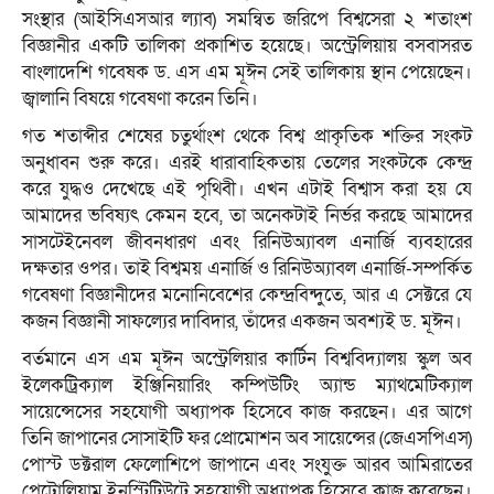
সংস্থার (আইসিএসআর ল্যাব) সমন্বিত জরিপে বিশ্বসেরা ২ শতাংশ
বিজ্ঞানীর একটি তালিকা প্রকাশিত হয়েছে। অস্ট্রেলিয়ায় বসবাসরত
বাংলাদেশি গবেষক ড. এস এম মূঈন সেই তালিকায় স্থান পেয়েছেন।
জ্বালানি বিষয়ে গবেষণা করেন তিনি।
গত শতাব্দীর শেষের চতুর্থাংশ থেকে বিশ্ব প্রাকৃতিক শক্তির সংকট
অনুধাবন শুরু করে। এরই ধারাবাহিকতায় তেলের সংকটকে কেন্দ্র
করে যুদ্ধও দেখে‌ছে এই পৃথিবী। এখন এটাই বিশ্বাস করা হয় যে
আমাদের ভবিষ্যৎ কেমন হবে, তা অনেকটাই নির্ভর করছে আমাদের
সাসটেইনেবল জীবনধারণ এবং রিনিউঅ্যাবল এনার্জি ব্যবহারের
দক্ষতার ওপর। তাই বিশ্বময় এনার্জি ও রিনিউঅ্যাবল এনার্জি-সম্পর্কিত
গবেষণা বিজ্ঞানীদের মনোনিবেশের কেন্দ্রবিন্দুতে, আর এ সেক্টরে যে
কজন বিজ্ঞানী সাফল্যের দাবিদার, তাঁদের একজন অবশ্যই ড. মূঈন।
বর্তমানে এস এম মূঈন অস্ট্রেলিয়ার কার্টিন বিশ্ববিদ্যালয় স্কুল অব
ইলেকট্রিক্যাল ইঞ্জিনিয়ারিং কম্পিউটিং অ্যান্ড ম্যাথমেটিক্যাল
সায়েন্সেসের সহযোগী অধ্যাপক হিসেবে কাজ করছেন। এর আগে
তিনি জাপানের সোসাইটি ফর প্রোমোশন অব সায়েন্সের (জেএসপিএস)
পোস্ট ডক্টরাল ফেলোশিপে জাপানে এবং সংযুক্ত আরব আমিরাতের
পেট্রোলিয়াম ইনস্টিটিউটে সহযোগী অধ্যাপক হিসেবে কাজ করেছেন।