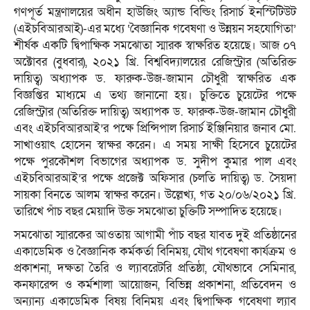
গণপূর্ত মন্ত্রণালয়ের অধীন হাউজিং অ্যান্ড বিল্ডিং রিসার্চ ইনস্টিটিউট
(এইচবিআরআই)-এর মধ্যে ‘বৈজ্ঞানিক গবেষণা ও উন্নয়ন সহযোগিতা’
শীর্ষক একটি দ্বিপাক্ষিক সমঝোতা স্মারক স্বাক্ষরিত হয়েছে। আজ ০৭
অক্টোবর (বুধবার), ২০২১ খ্রি. বিশ্ববিদ্যালয়ের রেজিস্ট্রার (অতিরিক্ত
দায়িত্ব) অধ্যাপক ড. ফারুক-উজ-জামান চৌধুরী স্বাক্ষরিত এক
বিজ্ঞপ্তির মাধ্যমে এ তথ্য জানানো হয়। চুক্তিতে চুয়েটের পক্ষে
রেজিস্ট্রার (অতিরিক্ত দায়িত্ব) অধ্যাপক ড. ফারুক-উজ-জামান চৌধুরী
এবং এইচবিআরআই’র পক্ষে প্রিন্সিপাল রিসার্চ ইঞ্জিনিয়ার জনাব মো.
সাখাওয়াৎ হোসেন স্বাক্ষর করেন। এ সময় সাক্ষী হিসেবে চুয়েটের
পক্ষে পুরকৌশল বিভাগের অধ্যাপক ড. সুদীপ কুমার পাল এবং
এইচবিআরআই’র পক্ষে প্রজেক্ট অফিসার (চলতি দায়িত্ব) ড. সৈয়দা
সায়কা বিনতে আলম স্বাক্ষর করেন। উল্লেখ্য, গত ২০/০৬/২০২১ খ্রি.
তারিখে পাঁচ বছর মেয়াদি উক্ত সমঝোতা চুক্তিটি সম্পাদিত হয়েছে।
সমঝোতা স্মারকের আওতায় আগামী পাঁচ বছর যাবত দুই প্রতিষ্ঠানের
একাডেমিক ও বৈজ্ঞানিক কর্মকর্তা বিনিময়, যৌথ গবেষণা কার্যক্রম ও
প্রকাশনা, দক্ষতা তৈরি ও ল্যাবরেটরি প্রতিষ্ঠা, যৌথভাবে সেমিনার,
কনফারেন্স ও কর্মশালা আয়োজন, বিভিন্ন প্রকাশনা, প্রতিবেদন ও
অন্যান্য একাডেমিক বিষয় বিনিময় এবং দ্বিপাক্ষিক গবেষণা ল্যাব