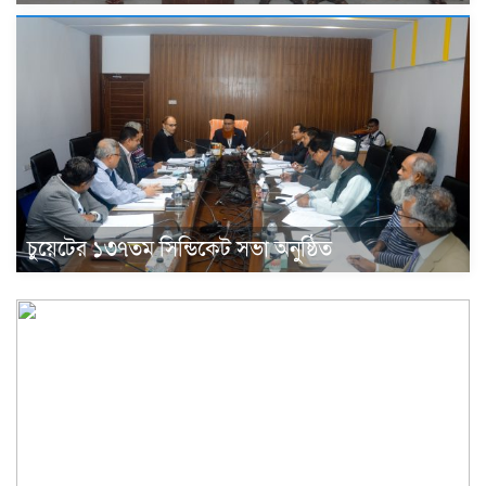
চুয়েটের ১৩৭তম সিন্ডিকেট সভা অনুষ্ঠিত