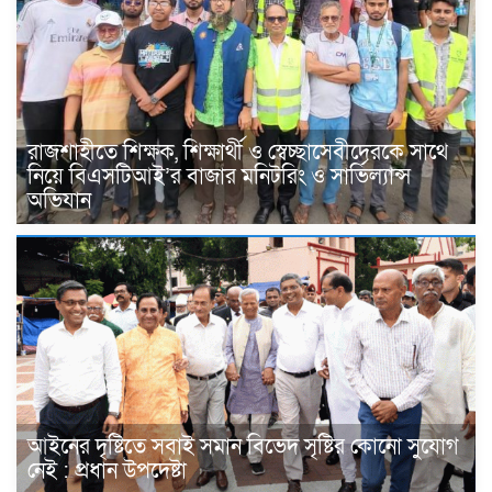
রাজশাহীতে শিক্ষক, শিক্ষার্থী ও স্বেচ্ছাসেবীদেরকে সাথে
নিয়ে বিএসটিআই’র বাজার মনিটরিং ও সার্ভিল্যান্স
অভিযান
আইনের দৃষ্টিতে সবাই সমান বিভেদ সৃষ্টির কোনো সুযোগ
নেই : প্রধান উপদেষ্টা