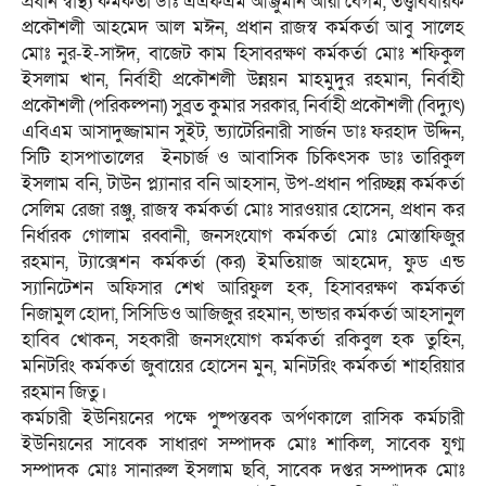
প্রধান স্বাস্থ্য কর্মকর্তা ডাঃ এএফএম আঞ্জুমান আরা বেগম, তত্ত্বাবধায়ক
প্রকৌশলী আহমেদ আল মঈন, প্রধান রাজস্ব কর্মকর্তা আবু সালেহ
মোঃ নুর-ই-সাঈদ, বাজেট কাম হিসাবরক্ষণ কর্মকর্তা মোঃ শফিকুল
ইসলাম খান, নির্বাহী প্রকৌশলী উন্নয়ন মাহমুদুর রহমান, নির্বাহী
প্রকৌশলী (পরিকল্পনা) সুব্রত কুমার সরকার, নির্বাহী প্রকৌশলী (বিদ্যুৎ)
এবিএম আসাদুজ্জামান সুইট, ভ্যাটেরিনারী সার্জন ডাঃ ফরহাদ উদ্দিন,
সিটি হাসপাতালের ইনচার্জ ও আবাসিক চিকিৎসক ডাঃ তারিকুল
ইসলাম বনি, টাউন প্ল্যানার বনি আহসান, উপ-প্রধান পরিচ্ছন্ন কর্মকর্তা
সেলিম রেজা রঞ্জু, রাজস্ব কর্মকর্তা মোঃ সারওয়ার হোসেন, প্রধান কর
নির্ধারক গোলাম রব্বানী, জনসংযোগ কর্মকর্তা মোঃ মোস্তাফিজুর
রহমান, ট্যাক্সেশন কর্মকর্তা (কর) ইমতিয়াজ আহমেদ, ফুড এন্ড
স্যানিটেশন অফিসার শেখ আরিফুল হক, হিসাবরক্ষণ কর্মকর্তা
নিজামুল হোদা, সিসিডিও আজিজুর রহমান, ভান্ডার কর্মকর্তা আহসানুল
হাবিব খোকন, সহকারী জনসংযোগ কর্মকর্তা রকিবুল হক তুহিন,
মনিটরিং কর্মকর্তা জুবায়ের হোসেন মুন, মনিটরিং কর্মকর্তা শাহরিয়ার
রহমান জিতু।
কর্মচারী ইউনিয়নের পক্ষে পুষ্পস্তবক অর্পণকালে রাসিক কর্মচারী
ইউনিয়নের সাবেক সাধারণ সম্পাদক মোঃ শাকিল, সাবেক যুগ্ম
সম্পাদক মোঃ সানারুল ইসলাম ছবি, সাবেক দপ্তর সম্পাদক মোঃ