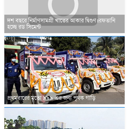
দশ বছরে নির্মাণসামগ্রী খাতের আকার দ্বিগুণ॥রফতানি
হচ্ছে রড সিমেন্ট
প্রথমবারের মতো ৯৯৯ এর জন্য পৃথক গাড়ি