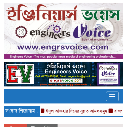
Toggle
naviga
সংবাদ শিরোনাম :
ঈদুল আজহার দিনের সুন্নত আমলসমূহ
রাজশাহীতে চাকুরী