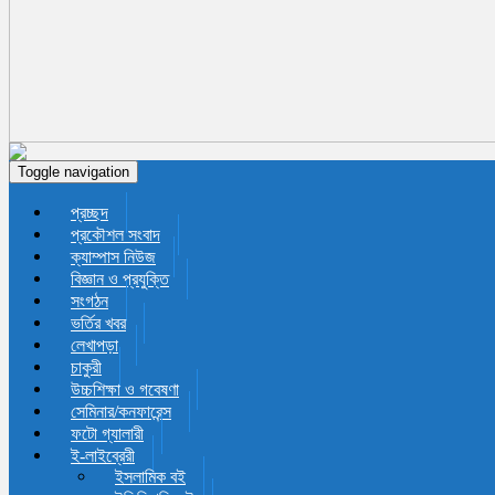
Toggle navigation
প্রচ্ছদ
প্রকৌশল সংবাদ
ক্যাম্পাস নিউজ
বিজ্ঞান ও প্রযুক্তি
সংগঠন
ভর্তির খবর
লেখাপড়া
চাকুরী
উচ্চশিক্ষা ও গবেষণা
সেমিনার/কনফারেন্স
ফটো গ্যালারী
ই-লাইব্রেরী
ইসলামিক বই