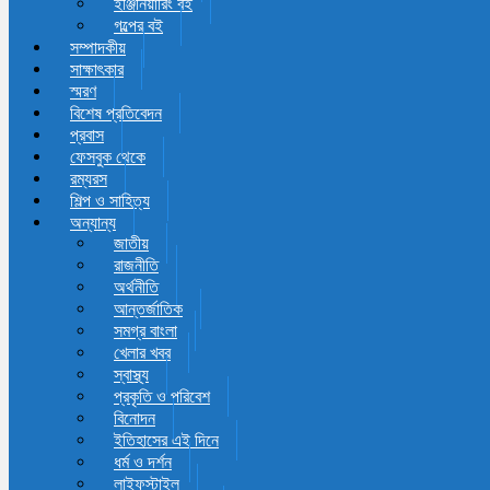
ইঞ্জিনিয়ারিং বই
গল্পের বই
সম্পাদকীয়
সাক্ষাৎকার
স্মরণ
বিশেষ প্রতিবেদন
প্রবাস
ফেসবুক থেকে
রম্যরস
শিল্প ও সাহিত্য
অন্যান্য
জাতীয়
রাজনীতি
অর্থনীতি
আন্তর্জাতিক
সমগ্র বাংলা
খেলার খবর
স্বাস্থ্য
প্রকৃতি ও পরিবেশ
বিনোদন
ইতিহাসের এই দিনে
ধর্ম ও দর্শন
লাইফস্টাইল