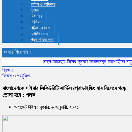
আইন ও অধিকার
ভ্রমন
বিজ্ঞাপন
ভিডিও
পাঠক ফোরাম
নোটিশ বোর্ড
প্রকাশকের কথা
সংবাদ শিরোনাম :
ঈদুল আজহার দিনের সুন্নত আমলসমূহ
রাজশাহীতে চাকুরী মেল
প্রচ্ছদ
বিজ্ঞান ও প্রযুক্তি
বাংলাদেশকে সাইবার সিকিউরিটি সার্ভিস প্রোভাইডিং হাব হিসেবে গড়ে
তোলা হবে : পলক
আপডেট টাইম : বুধবার, ৬ জানুয়ারী, ২০২১