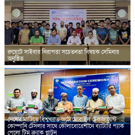
রুয়েটে সাইবার নিরাপত্তা সচেতনতা বিষয়ক সেমিনার
অনুষ্ঠিত
দেশের মাটিতে বিশ্বখ্যাত অটোমোবাইল টেকজায়েন্ট
কোম্পানি টেসলার সাথে কোলাবোরেশানে ব্যাটারি প্যাক
পেলো টিম ক্র্যাক প্লাটুন