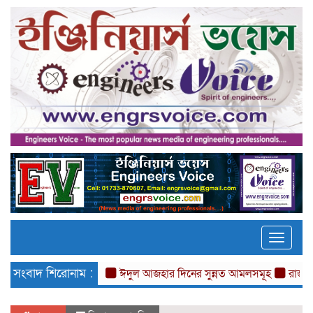
Toggle
naviga
সংবাদ শিরোনাম :
ঈদুল আজহার দিনের সুন্নত আমলসমূহ
রাজশাহীতে চাকুর